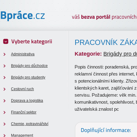
PRACOVNÍK ZÁK
Kategorie:
Brigády pro 
Administrativa
Brigády pro důchodce
Popis činnosti: poradenská, pr
reklamní činnost přes internet
Brigády pro studenty
s potencionálními klienty. Zřizo
klientských karet, zajišťování
Cestovní ruch
servisu. Požadujeme: věk min. 
Doprava a logistika
komunikativnost, spolehlivost,
uživatelská znalost pc
Finanční sektor
Chemie, potravinářství
Management